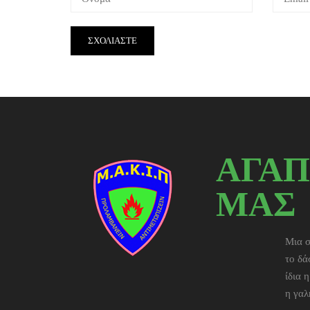
ΑΓΑΠ
ΜΑΣ
Μια σ
το δά
ίδια 
η γαλ