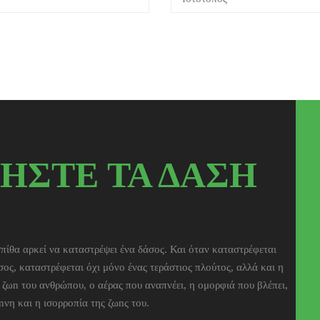
ΗΣΤΕ ΤΑ ΔΑΣΗ
πίθα αρκεί να καταστρέψει ένα δάσος. Και όταν καταστρέφεται
σος, καταστρέφεται όχι μόνο ένας τεράστιος πλούτος, αλλά και η
η ζωn του ανθρώπου, ο αέρας που αναπνέει, η ομορφιά που βλέπει,
nνη και η ισορροπία της ζωnς του.