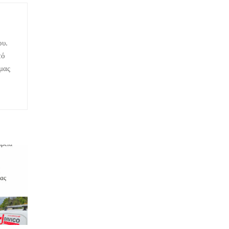
ου.
τό
 μας