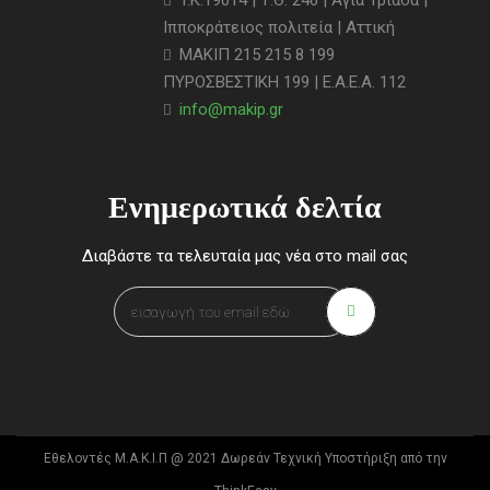
T.K.19014 | Τ.Θ. 246 | Αγία Τριάδα |
Ιπποκράτειος πολιτεία | Αττική
ΜΑΚΙΠ 215 215 8 199
ΠΥΡΟΣΒΕΣΤΙΚΗ 199 | Ε.Α.Ε.Α. 112
info@makip.gr
Ενημερωτικά δελτία
Διαβάστε τα τελευταία μας νέα στο mail σας
Εθελοντές Μ.Α.Κ.Ι.Π @ 2021 Δωρεάν Τεχνική Υποστήριξη από την