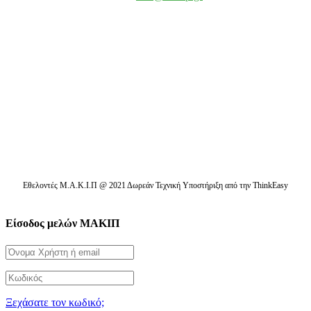
Ενημερωτικά δελτία
Διαβάστε τα τελευταία μας νέα στο mail σας
Εθελοντές Μ.Α.Κ.Ι.Π @ 2021 Δωρεάν Τεχνική Υποστήριξη από την ThinkEasy
Είσοδος μελών ΜΑΚΙΠ
Ξεχάσατε τον κωδικό;