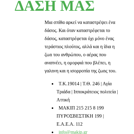
ΔΑΣΗ ΜΑΣ
Μια σπίθα αρκεί να καταστρέψει ένα
δάσος. Και όταν καταστρέφεται το
δάσος, καταστρέφεται όχι μόνο ένας
τεράστιος πλούτος, αλλά και η ίδια η
ζωn του ανθρώπου, ο αέρας που
αναπνέει, η ομορφιά που βλέπει, η
γαλnνη και η ισορροπία της ζωnς του.
T.K.19014 | Τ.Θ. 246 | Αγία
Τριάδα | Ιπποκράτειος πολιτεία |
Αττική
ΜΑΚΙΠ 215 215 8 199
ΠΥΡΟΣΒΕΣΤΙΚΗ 199 |
Ε.Α.Ε.Α. 112
info@makip.gr