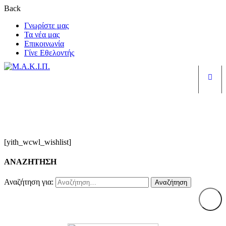
Back
Γνωρίστε μας
Τα νέα μας
Επικοινωνία
Γίνε Εθελοντής
Είσ
Wishlist
[yith_wcwl_wishlist]
ΑΝΑΖΗΤΗΣΗ
Αναζήτηση για: