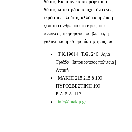
δάσος. Και όταν καταστρέφεται το
δάσος, καταστρέφεται όχι μόνο ένας
τεράστιος πλούτος, αλλά και η ίδια η
ζωn του ανθρώπου, ο αέρας που
αναπνέει, η ομορφιά που βλέπει, η
γαλnνη και η ισορροπία της ζωnς του.
T.K.19014 | Τ.Θ. 246 | Αγία
Τριάδα | Ιπποκράτειος πολιτεία |
Αττική
ΜΑΚΙΠ 215 215 8 199
ΠΥΡΟΣΒΕΣΤΙΚΗ 199 |
Ε.Α.Ε.Α. 112
info@makip.gr
Ενημερωτικά δελτία