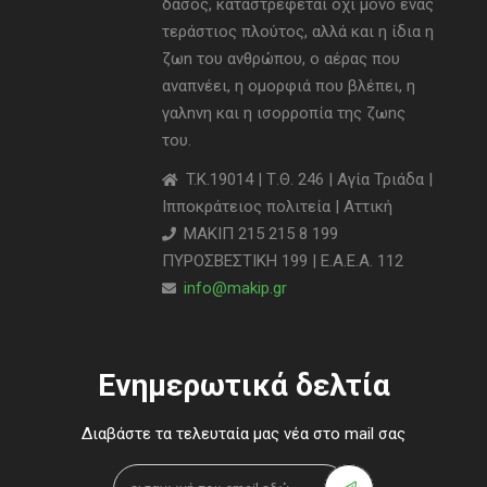
δάσος, καταστρέφεται όχι μόνο ένας
τεράστιος πλούτος, αλλά και η ίδια η
ζωn του ανθρώπου, ο αέρας που
αναπνέει, η ομορφιά που βλέπει, η
γαλnνη και η ισορροπία της ζωnς
του.
T.K.19014 | Τ.Θ. 246 | Αγία Τριάδα |
Ιπποκράτειος πολιτεία | Αττική
ΜΑΚΙΠ 215 215 8 199
ΠΥΡΟΣΒΕΣΤΙΚΗ 199 | Ε.Α.Ε.Α. 112
info@makip.gr
Ενημερωτικά δελτία
Διαβάστε τα τελευταία μας νέα στο mail σας