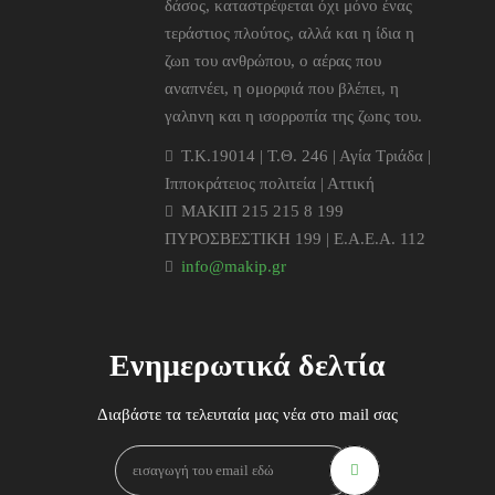
δάσος, καταστρέφεται όχι μόνο ένας
τεράστιος πλούτος, αλλά και η ίδια η
ζωn του ανθρώπου, ο αέρας που
αναπνέει, η ομορφιά που βλέπει, η
γαλnνη και η ισορροπία της ζωnς του.
T.K.19014 | Τ.Θ. 246 | Αγία Τριάδα |
Ιπποκράτειος πολιτεία | Αττική
ΜΑΚΙΠ 215 215 8 199
ΠΥΡΟΣΒΕΣΤΙΚΗ 199 | Ε.Α.Ε.Α. 112
info@makip.gr
Ενημερωτικά δελτία
Διαβάστε τα τελευταία μας νέα στο mail σας