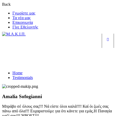
Back
Γνωρίστε μας
Τα νέα μας
Επικοινωνία
Γίνε Εθελοντής
Είσ
Testimonials
Home
Testimonials
Amalia Sofogianni
Μπράβο σέ όλους σας!!! Νά είστε όλοι καλά!!!! Καί όι ζωές σας
πάνω από όλα!!! Ευχαριστούμε για ότι κάνετε για εμάς.Η Παναγία
μαζί σας!!! ΉΡΩΕΣ!!!