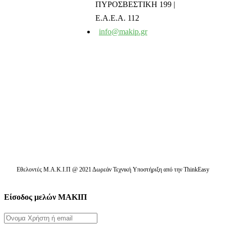
ΠΥΡΟΣΒΕΣΤΙΚΗ 199 |
Ε.Α.Ε.Α. 112
info@makip.gr
Ενημερωτικά δελτία
Διαβάστε τα τελευταία μας νέα στο mail σας
Εθελοντές Μ.Α.Κ.Ι.Π @ 2021 Δωρεάν Τεχνική Υποστήριξη από την ThinkEasy
Είσοδος μελών ΜΑΚΙΠ