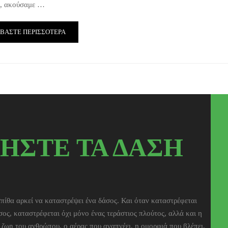
, ακούσαμε …
ΑΒΆΣΤΕ ΠΕΡΙΣΣΌΤΕΡΑ
ΗΣΤΕ ΤΑ ΔΑΣΗ
πίθα αρκεί να καταστρέψει ένα δάσος. Και όταν καταστρέφεται
σος, καταστρέφεται όχι μόνο ένας τεράστιος πλούτος, αλλά και η
η ζωn του ανθρώπου, ο αέρας που αναπνέει, η ομορφιά που βλέπει,