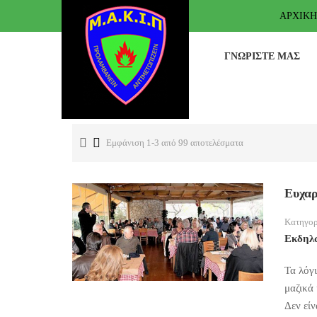
ΑΡΧΙΚΉ
ΓΝΩΡΊΣΤΕ ΜΑΣ
Εμφάνιση 1-3 από 99 αποτελέσματα
Ευχαρ
Κατηγορ
Εκδηλ
Τα λόγι
μαζικά
Δεν εί