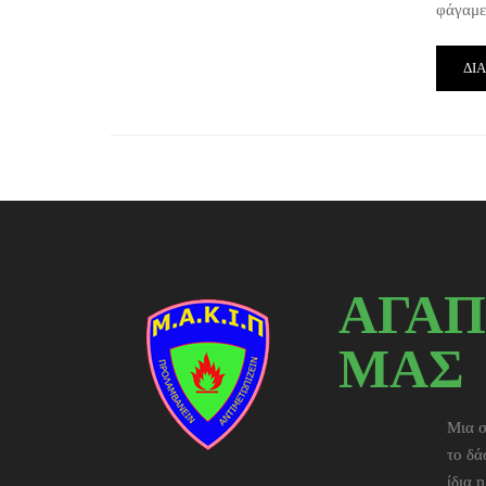
φάγαμε
ΔΙ
ΑΓΑΠ
ΜΑΣ
Μια σ
το δά
ίδια 