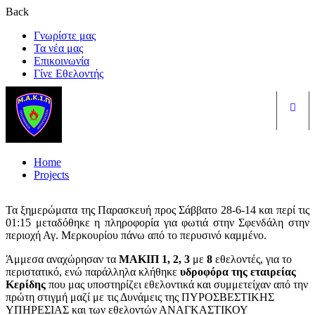
Back
Γνωρίστε μας
Τα νέα μας
Επικοινωνία
Γίνε Εθελοντής
Είσ
Home
Projects
Τα ξημερώματα της Παρασκευή προς Σάββατο 28-6-14 και περί τις
01:15 μεταδόθηκε η πληροφορία για φωτιά στην Σφενδάλη στην
περιοχή Αγ. Μερκουρίου πάνω από το περυσινό καμμένο.
Άμμεσα αναχώρησαν τα
ΜΑΚΙΠ 1, 2, 3
με
8
εθελοντές, για το
περιστατικό, ενώ παράλληλα κλήθηκε
υδροφόρα της εταιρείας
Κερίδης
που μας υποστηρίζει εθελοντικά και συμμετείχαν από την
πρώτη στιγμή μαζί με τις Δυνάμεις της ΠΥΡΟΣΒΕΣΤΙΚΗΣ
ΥΠΗΡΕΣΙΑΣ και των εθελοντών ΑΝΑΓΚΑΣΤΙΚΟΥ