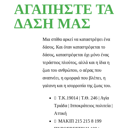
ΑΓΑΠΗΣΤΕ ΤΑ
ΔΑΣΗ ΜΑΣ
Μια σπίθα αρκεί να καταστρέψει ένα
δάσος. Και όταν καταστρέφεται το
δάσος, καταστρέφεται όχι μόνο ένας
τεράστιος πλούτος, αλλά και η ίδια η
ζωn του ανθρώπου, ο αέρας που
αναπνέει, η ομορφιά που βλέπει, η
γαλnνη και η ισορροπία της ζωnς του.
T.K.19014 | Τ.Θ. 246 | Αγία
Τριάδα | Ιπποκράτειος πολιτεία |
Αττική
ΜΑΚΙΠ 215 215 8 199