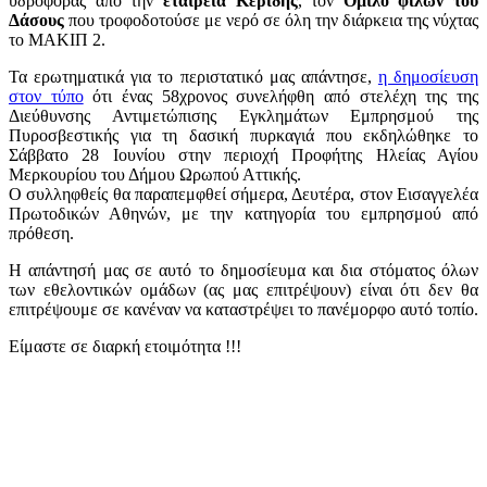
υδροφόρας από την
εταιρεία Κερίδης
, τον
Όμιλο φίλων του
Δάσους
που τροφοδοτούσε με νερό σε όλη την διάρκεια της νύχτας
το ΜΑΚΙΠ 2.
Τα ερωτηματικά για το περιστατικό μας απάντησε,
η δημοσίευση
στον τύπο
ότι ένας 58χρονος συνελήφθη από στελέχη της της
Διεύθυνσης Αντιμετώπισης Εγκλημάτων Εμπρησμού της
Πυροσβεστικής για τη δασική πυρκαγιά που εκδηλώθηκε το
Σάββατο 28 Ιουνίου στην περιοχή Προφήτης Ηλείας Αγίου
Μερκουρίου του Δήμου Ωρωπού Αττικής.
Ο συλληφθείς θα παραπεμφθεί σήμερα, Δευτέρα, στον Εισαγγελέα
Πρωτοδικών Αθηνών, με την κατηγορία του εμπρησμού από
πρόθεση.
Η απάντησή μας σε αυτό το δημοσίευμα και δια στόματος όλων
των εθελοντικών ομάδων (ας μας επιτρέψουν) είναι ότι δεν θα
επιτρέψουμε σε κανέναν να καταστρέψει το πανέμορφο αυτό τοπίο.
Είμαστε σε διαρκή ετοιμότητα !!!