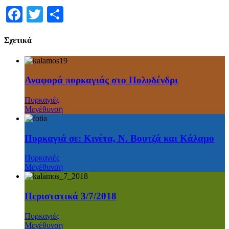
Facebook
Twitter
Μοιραστείτε
Σχετικά
Αναφορά πυρκαγιάς στο Πολυδένδρι
Πυρκαγιές
Μεγέθυνση
Πυρκαγιά σε: Κινέτα, Ν. Βουτζά και Κάλαμο
Πυρκαγιές
Μεγέθυνση
Περιστατικά 3/7/2018
Πυρκαγιές
Μεγέθυνση