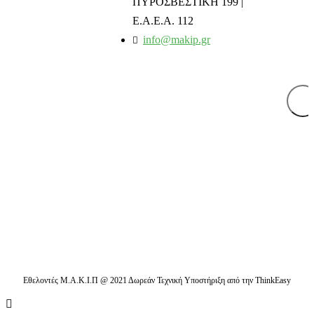
ΠΥΡΟΣΒΕΣΤΙΚΗ 199 |
Ε.Α.Ε.Α. 112
info@makip.gr
Ενημερωτικά δελτία
Διαβάστε τα τελευταία μας νέα στο mail σας
Εθελοντές Μ.Α.Κ.Ι.Π @ 2021 Δωρεάν Τεχνική Υποστήριξη από την ThinkEasy