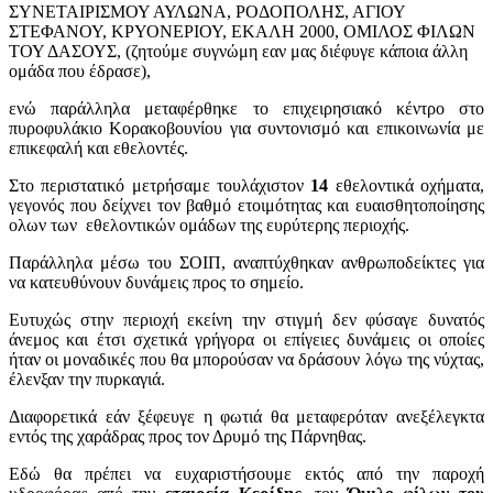
ΣΥΝΕΤΑΙΡΙΣΜΟΥ ΑΥΛΩΝΑ, ΡΟΔΟΠΟΛΗΣ, ΑΓΙΟΥ
ΣΤΕΦΑΝΟΥ, ΚΡΥΟΝΕΡΙΟΥ, ΕΚΑΛΗ 2000, ΟΜΙΛΟΣ ΦΙΛΩΝ
ΤΟΥ ΔΑΣΟΥΣ, (ζητούμε συγνώμη εαν μας διέφυγε κάποια άλλη
ομάδα που έδρασε),
ενώ παράλληλα μεταφέρθηκε το επιχειρησιακό κέντρο στο
πυροφυλάκιο Κορακοβουνίου για συντονισμό και επικοινωνία με
επικεφαλή και εθελοντές.
Στο περιστατικό μετρήσαμε τουλάχιστον
14
εθελοντικά οχήματα,
γεγονός που δείχνει τον βαθμό ετοιμότητας και ευαισθητοποίησης
ολων των εθελοντικών ομάδων της ευρύτερης περιοχής.
Παράλληλα μέσω του ΣΟΙΠ, αναπτύχθηκαν ανθρωποδείκτες για
να κατευθύνουν δυνάμεις προς το σημείο.
Ευτυχώς στην περιοχή εκείνη την στιγμή δεν φύσαγε δυνατός
άνεμος και έτσι σχετικά γρήγορα οι επίγειες δυνάμεις οι οποίες
ήταν οι μοναδικές που θα μπορούσαν να δράσουν λόγω της νύχτας,
έλενξαν την πυρκαγιά.
Διαφορετικά εάν ξέφευγε η φωτιά θα μεταφερόταν ανεξέλεγκτα
εντός της χαράδρας προς τον Δρυμό της Πάρνηθας.
Εδώ θα πρέπει να ευχαριστήσουμε εκτός από την παροχή