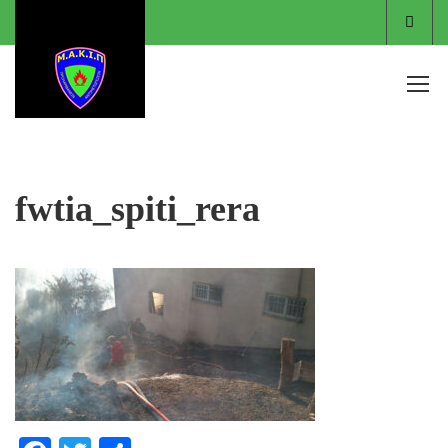
Είσο
fwtia_spiti_rera