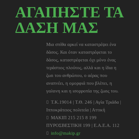
ΑΓΑΠΗΣΤΕ ΤΑ
ΔΑΣΗ ΜΑΣ
Μια σπίθα αρκεί να καταστρέψει ένα
δάσος. Και όταν καταστρέφεται το
δάσος, καταστρέφεται όχι μόνο ένας
τεράστιος πλούτος, αλλά και η ίδια η
ζωn του ανθρώπου, ο αέρας που
αναπνέει, η ομορφιά που βλέπει, η
γαλnνη και η ισορροπία της ζωnς του.
T.K.19014 | Τ.Θ. 246 | Αγία Τριάδα |
Ιπποκράτειος πολιτεία | Αττική
ΜΑΚΙΠ 215 215 8 199
ΠΥΡΟΣΒΕΣΤΙΚΗ 199 | Ε.Α.Ε.Α. 112
info@makip.gr