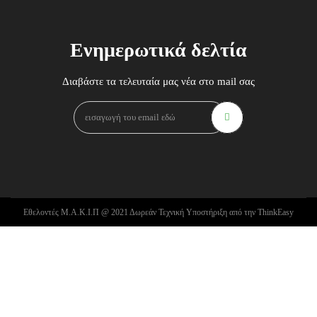
Ενημερωτικά δελτία
Διαβάστε τα τελευταία μας νέα στο mail σας
Εθελοντές Μ.Α.Κ.Ι.Π @ 2021 Δωρεάν Τεχνική Υποστήριξη από την ThinkEasy