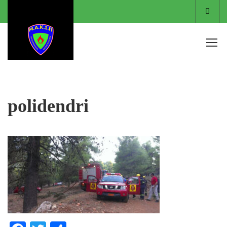
Είσο
polidendri