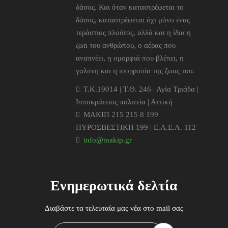
δάσος. Και όταν καταστρέφεται το
δάσος, καταστρέφεται όχι μόνο ένας
τεράστιος πλούτος, αλλά και η ίδια η
ζωn του ανθρώπου, ο αέρας που
αναπνέει, η ομορφιά που βλέπει, η
γαλnνη και η ισορροπία της ζωnς του.
T.K.19014 | Τ.Θ. 246 | Αγία Τριάδα |
Ιπποκράτειος πολιτεία | Αττική
ΜΑΚΙΠ 215 215 8 199
ΠΥΡΟΣΒΕΣΤΙΚΗ 199 | Ε.Α.Ε.Α. 112
info@makip.gr
Ενημερωτικά δελτία
Διαβάστε τα τελευταία μας νέα στο mail σας