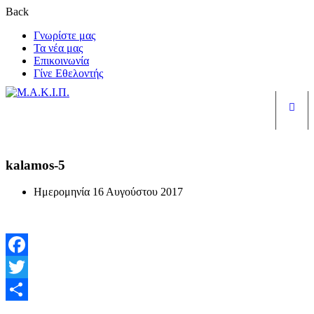
Back
Γνωρίστε μας
Τα νέα μας
Επικοινωνία
Γίνε Εθελοντής
Είσ
kalamos-5
Ημερομηνία
16 Αυγούστου 2017
Facebook
Twitter
Μοιραστείτε