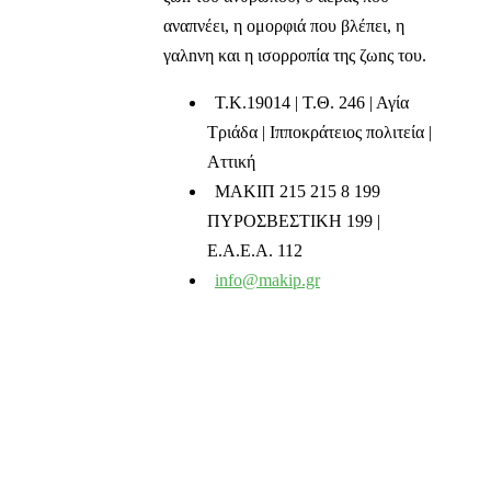
αναπνέει, η ομορφιά που βλέπει, η
γαλnνη και η ισορροπία της ζωnς του.
T.K.19014 | Τ.Θ. 246 | Αγία
Τριάδα | Ιπποκράτειος πολιτεία |
Αττική
ΜΑΚΙΠ 215 215 8 199
ΠΥΡΟΣΒΕΣΤΙΚΗ 199 |
Ε.Α.Ε.Α. 112
info@makip.gr
Ενημερωτικά δελτία
Διαβάστε τα τελευταία μας νέα στο mail σας