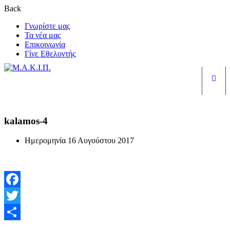
Back
Γνωρίστε μας
Τα νέα μας
Επικοινωνία
Γίνε Εθελοντής
Είσ
kalamos-4
Ημερομηνία
16 Αυγούστου 2017
Facebook
Twitter
Μοιραστείτε