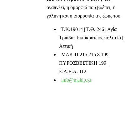
αναπνέει, η ομορφιά που βλέπει, η
γαλnνη και η ισορροπία της ζωnς του.
T.K.19014 | Τ.Θ. 246 | Αγία
Τριάδα | Ιπποκράτειος πολιτεία |
Αττική
ΜΑΚΙΠ 215 215 8 199
ΠΥΡΟΣΒΕΣΤΙΚΗ 199 |
Ε.Α.Ε.Α. 112
info@makip.gr
Ενημερωτικά δελτία
Διαβάστε τα τελευταία μας νέα στο mail σας