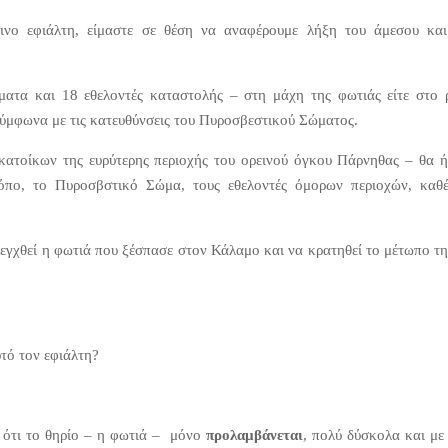
ινο εφιάλτη, είμαστε σε θέση να αναφέρουμε λήξη του άμεσου κα
ματα και 18 εθελοντές καταστολής – στη μάχη της φωτιάς είτε στο 
ύμφωνα με τις κατευθύνσεις του Πυροσβεστικού Σώματος.
ατοίκων της ευρύτερης περιοχής του ορεινού όγκου Πάρνηθας – θα ή
ρόπο, το Πυροσβστικό Σώμα, τους εθελοντές όμορων περιοχών, καθ
εγχθεί η φωτιά που ξέσπασε στον Κάλαμο και να κρατηθεί το μέτωπο τη
τό τον εφιάλτη?
ι ότι το θηρίο – η φωτιά – μόνο
προλαμβάνεται
, πολύ δύσκολα και με