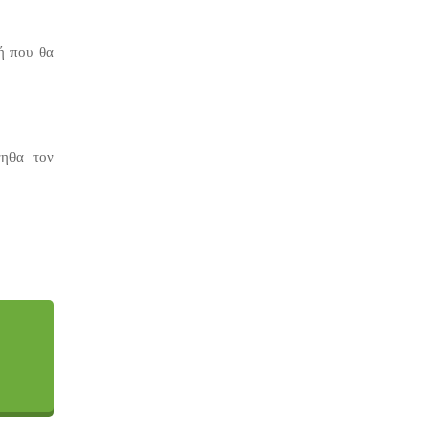
ή που θα
νηθα τον