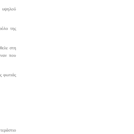
ι υψηλού
ρόλο της
θελε στη
έναν που
ς φωτιάς
 τεράστιο