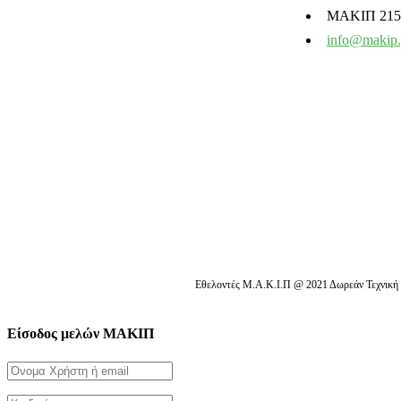
ΜΑΚΙΠ 215 
info@makip.
Εθελοντές Μ.Α.Κ.Ι.Π @ 2021 Δωρεάν Τεχνική 
Είσοδος μελών ΜΑΚΙΠ