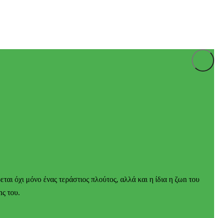
ται όχι μόνο ένας τεράστιος πλούτος, αλλά και η ίδια η ζωn του
nς του.