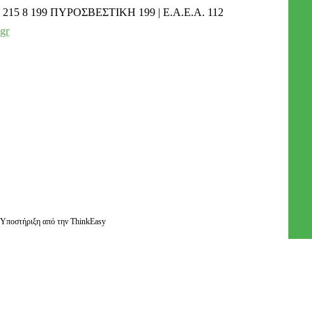
215 8 199 ΠΥΡΟΣΒΕΣΤΙΚΗ 199 | Ε.Α.Ε.Α. 112
gr
Ενημερωτικά δελτία
Διαβάστε τα τελευταία μας νέα στο mail σας
Υποστήριξη από την ThinkEasy