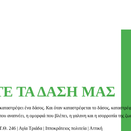
Ε ΤΑ ΔΑΣΗ ΜΑΣ
καταστρέψει ένα δάσος. Και όταν καταστρέφεται το δάσος, καταστρέφε
ου αναπνέει, η ομορφιά που βλέπει, η γαλnνη και η ισορροπία της ζω
Τ.Θ. 246 | Αγία Τριάδα | Ιπποκράτειος πολιτεία | Αττική