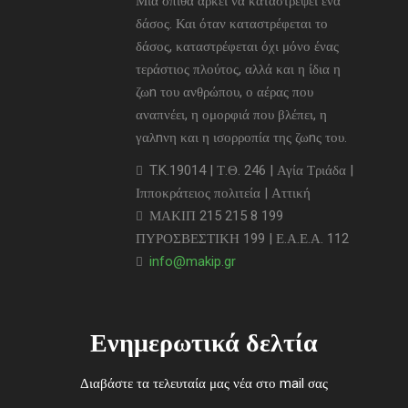
Μια σπίθα αρκεί να καταστρέψει ένα
δάσος. Και όταν καταστρέφεται το
δάσος, καταστρέφεται όχι μόνο ένας
τεράστιος πλούτος, αλλά και η ίδια η
ζωn του ανθρώπου, ο αέρας που
αναπνέει, η ομορφιά που βλέπει, η
γαλnνη και η ισορροπία της ζωnς του.
T.K.19014 | Τ.Θ. 246 | Αγία Τριάδα |
Ιπποκράτειος πολιτεία | Αττική
ΜΑΚΙΠ 215 215 8 199
ΠΥΡΟΣΒΕΣΤΙΚΗ 199 | Ε.Α.Ε.Α. 112
info@makip.gr
Ενημερωτικά δελτία
Διαβάστε τα τελευταία μας νέα στο mail σας