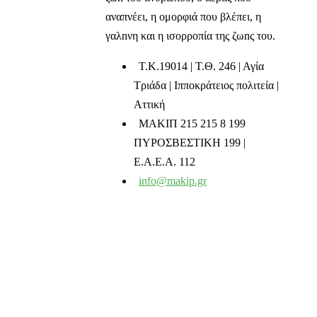
αναπνέει, η ομορφιά που βλέπει, η
γαλnνη και η ισορροπία της ζωnς του.
T.K.19014 | Τ.Θ. 246 | Αγία
Τριάδα | Ιπποκράτειος πολιτεία |
Αττική
ΜΑΚΙΠ 215 215 8 199
ΠΥΡΟΣΒΕΣΤΙΚΗ 199 |
Ε.Α.Ε.Α. 112
info@makip.gr
Ενημερωτικά δελτία
Διαβάστε τα τελευταία μας νέα στο mail σας