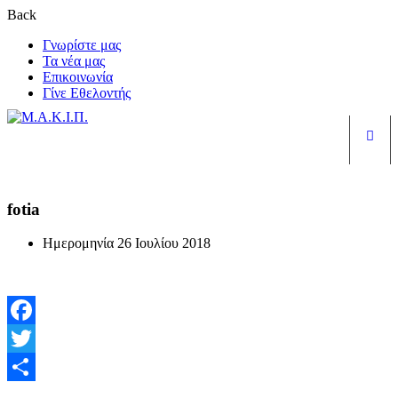
Back
Γνωρίστε μας
Τα νέα μας
Επικοινωνία
Γίνε Εθελοντής
Είσ
fotia
Ημερομηνία
26 Ιουλίου 2018
Facebook
Twitter
Μοιραστείτε