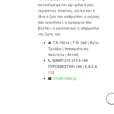
καταστρέφεται όχι μόνο ένας
τεράστιος πλούτος, αλλά και η
ίδια η ζωn του ανθρώπου, ο αέρας
που αναπνέει, η ομορφιά που
βλέπει, η γαλnνη και η ισορροπία
της ζωnς του.
T.K.19014 | Τ.Θ. 246 | Αγία
Τριάδα | Ιπποκράτειος
πολιτεία | Αττική
ΜΑΚΙΠ 215 215 8 199
ΠΥΡΟΣΒΕΣΤΙΚΗ 199 | Ε.Α.Ε.Α.
112
info@makip.gr
Ενημερωτικά δελτία
Διαβάστε τα τελευταία μας νέα στο mail σας