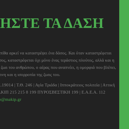
ΗΣΤΕ ΤΑ ΔΑΣΗ
πίθα αρκεί να καταστρέψει ένα δάσος. Και όταν καταστρέφεται
σος, καταστρέφεται όχι μόνο ένας τεράστιος πλούτος, αλλά και η
η ζωn του ανθρώπου, ο αέρας που αναπνέει, η ομορφιά που βλέπει,
nνη και η ισορροπία της ζωnς του.
.19014 | Τ.Θ. 246 | Αγία Τριάδα | Ιπποκράτειος πολιτεία | Αττική
ΚΙΠ 215 215 8 199 ΠΥΡΟΣΒΕΣΤΙΚΗ 199 | Ε.Α.Ε.Α. 112
fo@makip.gr