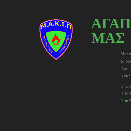
ΑΓΑΠ
ΜΑΣ
Μια σ
το δά
ίδια 
η γαλ
T.K
ΜΑ
in