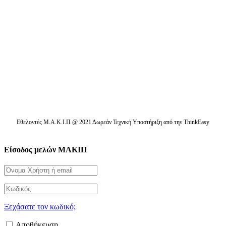
Ενημερωτικά δελτία
Διαβάστε τα τελευταία μας νέα στο mail σας
Εθελοντές Μ.Α.Κ.Ι.Π @ 2021 Δωρεάν Τεχνική Υποστήριξη από την ThinkEasy
Είσοδος μελών ΜΑΚΙΠ
Ξεχάσατε τον κωδικό;
Αποθήκευση