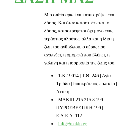
Μια σπίθα αρκεί να καταστρέψει ένα
δάσος. Και όταν καταστρέφεται το
δάσος, καταστρέφεται όχι μόνο ένας
τεράστιος πλούτος, αλλά και η ίδια η
ζωn του ανθρώπου, ο αέρας που
αναπνέει, η ομορφιά που βλέπει, η
γαλnνη και η ισορροπία της ζωnς του.
T.K.19014 | Τ.Θ. 246 | Αγία
Τριάδα | Ιπποκράτειος πολιτεία |
Αττική
ΜΑΚΙΠ 215 215 8 199
ΠΥΡΟΣΒΕΣΤΙΚΗ 199 |
Ε.Α.Ε.Α. 112
info@makip.gr