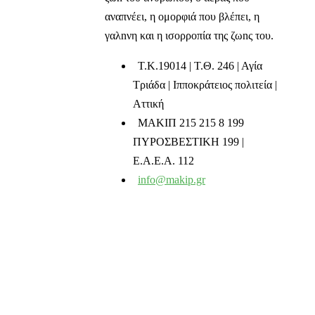
αναπνέει, η ομορφιά που βλέπει, η
γαλnνη και η ισορροπία της ζωnς του.
T.K.19014 | Τ.Θ. 246 | Αγία
Τριάδα | Ιπποκράτειος πολιτεία |
Αττική
ΜΑΚΙΠ 215 215 8 199
ΠΥΡΟΣΒΕΣΤΙΚΗ 199 |
Ε.Α.Ε.Α. 112
info@makip.gr
Ενημερωτικά δελτία
Διαβάστε τα τελευταία μας νέα στο mail σας