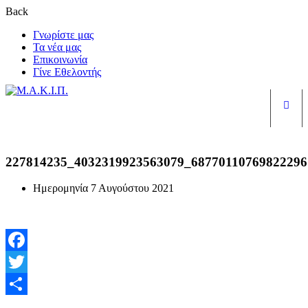
Back
Γνωρίστε μας
Τα νέα μας
Επικοινωνία
Γίνε Εθελοντής
Είσ
227814235_4032319923563079_68770110769822296
Ημερομηνία
7 Αυγούστου 2021
Facebook
Twitter
Μοιραστείτε