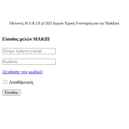
Εθελοντές Μ.Α.Κ.Ι.Π @ 2021 Δωρεάν Τεχνική Υποστήριξη από την ThinkEasy
Είσοδος μελών ΜΑΚΙΠ
Ξεχάσατε τον κωδικό;
Αποθήκευση