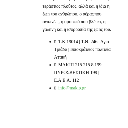
τεράστιος πλούτος, αλλά και η ίδια η
ζωn του ανθρώπου, ο αέρας που
αναπνέει, η ομορφιά που βλέπει, η
γαλnνη και η ισορροπία της ζωnς του.
T.K.19014 | Τ.Θ. 246 | Αγία
Τριάδα | Ιπποκράτειος πολιτεία |
Αττική
ΜΑΚΙΠ 215 215 8 199
ΠΥΡΟΣΒΕΣΤΙΚΗ 199 |
Ε.Α.Ε.Α. 112
info@makip.gr
Ενημερωτικά δελτία
Διαβάστε τα τελευταία μας νέα στο mail σας