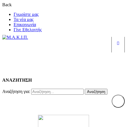
Back
Γνωρίστε μας
Τα νέα μας
Επικοινωνία
Γίνε Εθελοντής
Είσ
LP Cart
ΑΝΑΖΗΤΗΣΗ
Αναζήτηση για: