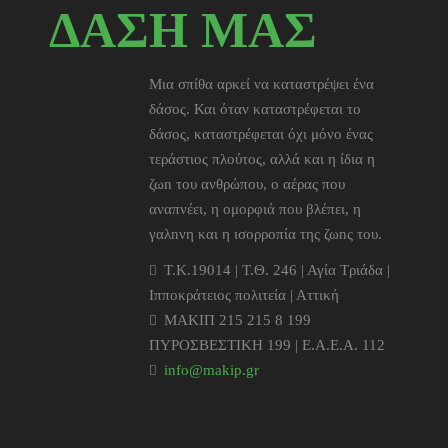
ΔΑΣΗ ΜΑΣ
Μια σπίθα αρκεί να καταστρέψει ένα
δάσος. Και όταν καταστρέφεται το
δάσος, καταστρέφεται όχι μόνο ένας
τεράστιος πλούτος, αλλά και η ίδια η
ζωn του ανθρώπου, ο αέρας που
αναπνέει, η ομορφιά που βλέπει, η
γαλnνη και η ισορροπία της ζωnς του.
T.K.19014 | Τ.Θ. 246 | Αγία Τριάδα |
Ιπποκράτειος πολιτεία | Αττική
ΜΑΚΙΠ 215 215 8 199
ΠΥΡΟΣΒΕΣΤΙΚΗ 199 | Ε.Α.Ε.Α. 112
info@makip.gr