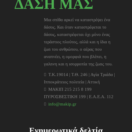
ΔΑΣΗ ΜΑΣ
Μια σπίθα αρκεί να καταστρέψει ένα
δάσος. Και όταν καταστρέφεται το
δάσος, καταστρέφεται όχι μόνο ένας
τεράστιος πλούτος, αλλά και η ίδια η
ζωn του ανθρώπου, ο αέρας που
αναπνέει, η ομορφιά που βλέπει, η
γαλnνη και η ισορροπία της ζωnς του.
T.K.19014 | Τ.Θ. 246 | Αγία Τριάδα |
Ιπποκράτειος πολιτεία | Αττική
ΜΑΚΙΠ 215 215 8 199
ΠΥΡΟΣΒΕΣΤΙΚΗ 199 | Ε.Α.Ε.Α. 112
info@makip.gr
Ενημερωτικά δελτία