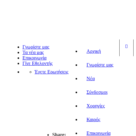
Είσ
Γνωρίστε μας
Αρχική
Τα νέα μας
Επικοινωνία
Γίνε Εθελοντής
Γνωρίστε μας
Έχετε Ερωτήσεις
Νέα
Σύνδεσμοι
Χορηγίες
Καιρός
Επικοινωνία
Share: