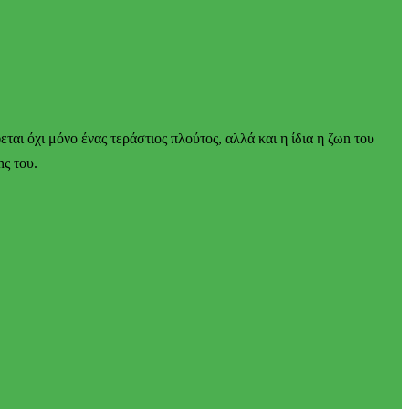
ται όχι μόνο ένας τεράστιος πλούτος, αλλά και η ίδια η ζωn του
nς του.