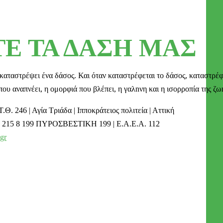
Ε ΤΑ ΔΑΣΗ ΜΑΣ
καταστρέψει ένα δάσος. Και όταν καταστρέφεται το δάσος, καταστρέφε
ου αναπνέει, η ομορφιά που βλέπει, η γαλnνη και η ισορροπία της ζω
Τ.Θ. 246 | Αγία Τριάδα | Ιπποκράτειος πολιτεία | Αττική
215 8 199 ΠΥΡΟΣΒΕΣΤΙΚΗ 199 | Ε.Α.Ε.Α. 112
gr
Ενημερωτικά δελτία
Διαβάστε τα τελευταία μας νέα στο mail σας