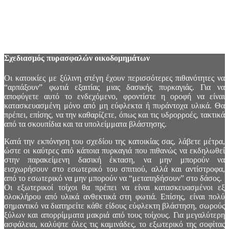
ΚΑΤΟΙΚΊΑ ΣΑΣ ΑΠΌ ΤΙΣ
ΔΑΣΙΚΈΣ ΠΥΡΚΑΓΙΈΣ
Σχεδιασμός πυρασφαλών οικοδομημάτων
Οι κατοικίες με ξύλινη στέγη έχουν περισσότερες πιθανότητες να
“αρπάξουν” φωτιά εξαιτίας μιας δασικής πυρκαγιάς. Για να
αποφύγετε αυτό το ενδεχόμενο, φροντίστε η οροφή να είναι
κατασκευασμένη μόνο από μη εύφλεκτα ή πυράντοχα υλικά. Θα
πρέπει, επίσης, να την καθαρίζετε, όπως και τις υδρορροές, τακτικά
από τα σκουπίδια και τα υπολείμματα βλάστησης.
Κατά την εκπόνηση του σχεδίου της κατοικίας σας, λάβετε μέτρα,
ώστε οι καύτρες από κάποια πυρκαγιά που πιθανώς να εκδηλωθεί
στην παρακείμενη δασική έκταση, να μην μπορούν να
εισχωρήσουν στο εσωτερικό του σπιτιού, αλλά και αντίστροφα,
από το εσωτερικό να μην μπορούν να “μεταπηδήσουν” στο δάσος.
Οι εξωτερικοί τοίχοι θα πρέπει να είναι κατασκευασμένοι εξ
ολοκλήρου από υλικά ανθεκτικά στη φωτιά. Επίσης, είναι πολύ
σημαντικό να διατηρείτε κάθε είδους εύφλεκτη βλάστηση, σωρούς
ξύλων και απορρίμματα μακριά από τους τοίχους. Για μεγαλύτερη
ασφάλεια, καλύψτε όλες τις καμινάδες, το εξωτερικό της σοφίτας