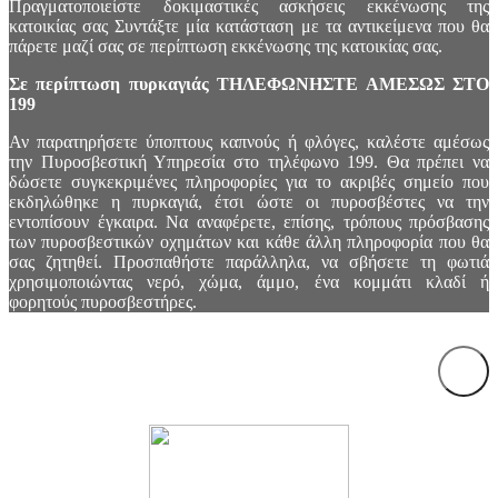
Πραγματοποιείστε δοκιμαστικές ασκήσεις εκκένωσης της
κατοικίας σας Συντάξτε μία κατάσταση με τα αντικείμενα που θα
πάρετε μαζί σας σε περίπτωση εκκένωσης της κατοικίας σας.
Σε περίπτωση πυρκαγιάς ΤΗΛΕΦΩΝΗΣΤΕ ΑΜΕΣΩΣ ΣΤΟ
199
Αν παρατηρήσετε ύποπτους καπνούς ή φλόγες, καλέστε αμέσως
την Πυροσβεστική Υπηρεσία στο τηλέφωνο 199. Θα πρέπει να
δώσετε συγκεκριμένες πληροφορίες για το ακριβές σημείο που
εκδηλώθηκε η πυρκαγιά, έτσι ώστε οι πυροσβέστες να την
εντοπίσουν έγκαιρα. Να αναφέρετε, επίσης, τρόπους πρόσβασης
των πυροσβεστικών οχημάτων και κάθε άλλη πληροφορία που θα
σας ζητηθεί. Προσπαθήστε παράλληλα, να σβήσετε τη φωτιά
χρησιμοποιώντας νερό, χώμα, άμμο, ένα κομμάτι κλαδί ή
φορητούς πυροσβεστήρες.