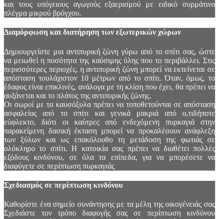
και τους υπόγειους αγωγούς εξαερισμού με ειδικό συρμάτινο
πλέγμα μικρού βρόγχου.
Διαμόρφωση και διατήρηση των εξωτερικών χώρων
Δημιουργείστε μια αντιπυρική ζώνη γύρω από το σπίτι σας, ώστε
να μειωθεί η ποσότητα της καύσιμης ύλης που το περιβάλλει. Στις
περισσότερες περιοχές, η αντιπυρική ζώνη μπορεί να εκτείνεται σε
απόσταση τουλάχιστον 10 μέτρων από το σπίτι. Όταν, όμως, το
έδαφος είναι επικλινές, ανάλογα με τη κλίση που έχει, θα πρέπει να
αυξάνεται και το πλάτος της αντιπυρικής ζώνης.
Οι σωροί με τα καυσόξυλα πρέπει να τοποθετούνται σε απόσταση
ασφαλείας από το σπίτι και γενικά μακριά από ο,τιδήποτε
εύφλεκτο, διότι οι καύτρες από ενδεχόμενη πυρκαγιά στην
παρακείμενη δασική έκταση μπορεί να προκαλέσουν ανάφλεξη
των ξύλων και ως επακόλουθο τη μετάδοση της φωτιάς σε
ολόκληρο το σπίτι. Η κατοικία σας πρέπει να διαθέτει πολλές
εξόδους κινδύνου, σε όλα τα επίπεδα, για να μπορέσετε να
διαφύγετε σε περίπτωση πυρκαγιάς
Σχεδιασμός σε περίπτωση κινδύνου
Καθορίστε ένα σημείο συνάντησης με τα μέλη της οικογένειάς σας
Σχεδιάστε τον τρόπο διαφυγής σας σε περίπτωση κινδύνου