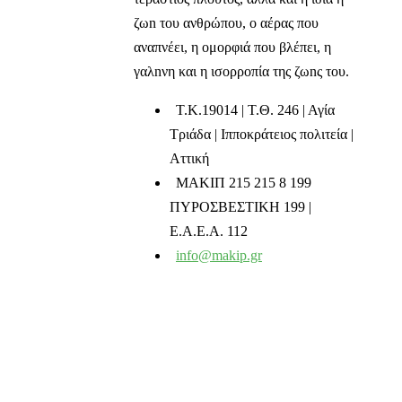
ζωn του ανθρώπου, ο αέρας που
αναπνέει, η ομορφιά που βλέπει, η
γαλnνη και η ισορροπία της ζωnς του.
T.K.19014 | Τ.Θ. 246 | Αγία
Τριάδα | Ιπποκράτειος πολιτεία |
Αττική
ΜΑΚΙΠ 215 215 8 199
ΠΥΡΟΣΒΕΣΤΙΚΗ 199 |
Ε.Α.Ε.Α. 112
info@makip.gr
Ενημερωτικά δελτία
Διαβάστε τα τελευταία μας νέα στο mail σας