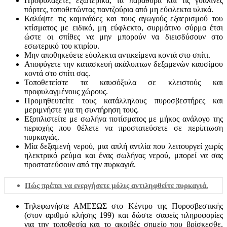
Προφυλάξετε, εξωτερικά, τα παράθυρα και τις γυάλινες
πόρτες, τοποθετώντας παντζούρια από μη εύφλεκτα υλικά.
Καλύψτε τις καμινάδες και τους αγωγούς εξαερισμού του
κτίσματος με ειδικό, μη εύφλεκτο, συρμάτινο σύρμα έτσι
ώστε οι σπίθες να μην μπορούν να διεισδύσουν στο
εσωτερικό του κτιρίου.
Μην αποθηκεύετε εύφλεκτα αντικείμενα κοντά στο σπίτι.
Αποφύγετε την κατασκευή ακάλυπτων δεξαμενών καυσίμου
κοντά στο σπίτι σας.
Τοποθετείστε τα καυσόξυλα σε κλειστούς και
προφυλαγμένους χώρους.
Προμηθευτείτε τους κατάλληλους πυροσβεστήρες και
μεριμνήστε για τη συντήρηση τους.
Εξοπλιστείτε με σωλήνα ποτίσματος με μήκος ανάλογο της
περιοχής που θέλετε να προστατεύσετε σε περίπτωση
πυρκαγιάς.
Μία δεξαμενή νερού, μια απλή αντλία που λειτουργεί χωρίς
ηλεκτρικό ρεύμα και ένας σωλήνας νερού, μπορεί να σας
προστατεύσουν από την πυρκαγιά.
Πώς πρέπει να ενεργήσετε μόλις αντιληφθείτε πυρκαγιά.
Τηλεφωνήστε ΑΜΕΣΩΣ στο Κέντρο της Πυροσβεστικής
(στον αριθμό κλήσης 199) και δώστε σαφείς πληροφορίες
για την τοποθεσία και το ακριβές σημείο που βρίσκεσθε,