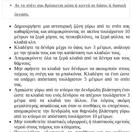
Αν το σπίτι σας βρίσκεται μέσα ή κοντά σε δάσος ή δασική
έκταση.
Δημιουργήστε μια αντιπυρική ζώνη γύρω από το σπίτι σας
καθαρίζοντας και απομακρύνοντας σε ακτίνα τουλάχιστον 10
μέτρων τα ξερά χόρτα, τις πευκοβελόνες, τα ξερά φύλλα, τα
κλαδιά κλπ.
Κλαδέψτε τα δένδρα μέχρι το ύψος των 3 μέτρων, ανάλογα
με την ηλικία τους και την κατάσταση των κλαδιών τους.
Απομακρύνετε όλα τα ξερά κλαδιά από τα δέντρα και τους
θάμνους.
Μην αφήνετε τα κλαδιά των δένδρων να ακουμπούν στους
τοίχους τη στέγη και τα μπαλκόνια. Κλαδέψτε τα έτσι ώστε
να υπάρχει απόσταση τουλάχιστον 5 μέτρων από το σπίτι
σας.
Αραιώστε γύρω από το κτίσμα την δενδρώδη βλάστηση έτσι
ώστε τα κλαδιά του ενός δένδρου να απέχουν τουλάχιστον 3
μέτρα από τα κλαδιά του άλλου. Για λόγους ακόμη
μεγαλύτερης ασφάλειας και όταν οι συνθήκες το επιτρέπουν,
απομακρύνετε την δενδρώδη και θαμνώδη βλάστηση γύρω
από το κτίσμα σε απόσταση τουλάχιστον 10 μέτρων.
Μην τοποθετείτε πλαστικές υδρορροές ή πλαστικούς οχετούς
νερού στους τοίχους του κτίσματος.