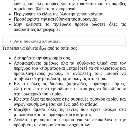
καθώς και πληροφορίες για την τοποθεσία και το ακριβές
σημείο που βλέπετε την πυρκαγιά.
Περιγράψτε το είδος της βλάστησης που καίγεται.
Προσδιορίστε την κατεύθυνση της πυρκαγιάς.
Μην κλείσετε το τηλέφωνο προτού δώσετε όλες τις
απαραίτητες πληροφορίες
Αν η πυρκαγιά πλησιάζει.
Τι πρέπει να κάνετε έξω από το σπίτι σας
Διατηρήστε την ψυχραιμία σας.
Απομακρύνετε αμέσως όλα τα εύφλεκτα υλικά από τον
περίγυρο του κτίσματος και μεταφέρετέ τα σε κλειστούς και
προφυλαγμένους χώρους. Η ανάφλεξή τους μπορεί να
συμβάλει στην μετάδοση της πυρκαγιάς στο κτίριο.
Κλείστε όλες τις διόδους (καμινάδες, παράθυρα, πόρτες,
κλπ) έτσι ώστε να εμποδίσετε τις καύτρες να διεισδύσουν
στο εσωτερικό του κτιρίου.
Κλείστε όλες τις παροχές στις συσκευές φυσικού αερίου και
υγρών καυσίμων μέσα και έξω από το κτίσμα.
Μαζέψτε άμεσα όλες τις τέντες που έχετε ανοίξει στα
μπαλκόνια και τα παράθυρα του κτίσματος.
Ανοίξτε την πόρτα του κήπου για να διευκολύνετε την
πρόσβαση των πυροσβεστικών οχημάτων.