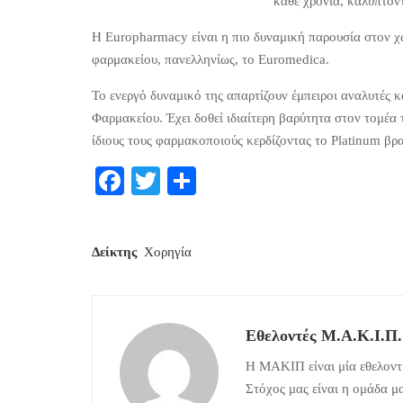
κάθε χρονιά, καλύπτον
Η Europharmacy είναι η πιο δυναμική παρουσία στον 
φαρμακείου, πανελληνίως, το Euromedica.
Το ενεργό δυναμικό της απαρτίζουν έμπειροι αναλυτές
Φαρμακείου. Έχει δοθεί ιδιαίτερη βαρύτητα στον τομέα τ
ίδιους τους φαρμακοποιούς κερδίζοντας το Platinum β
Facebook
Twitter
Μοιραστείτε
Δείκτης
Χορηγία
Εθελοντές Μ.Α.Κ.Ι.Π.
Η ΜΑΚΙΠ είναι μία εθελοντι
Στόχος μας είναι η ομάδα μ