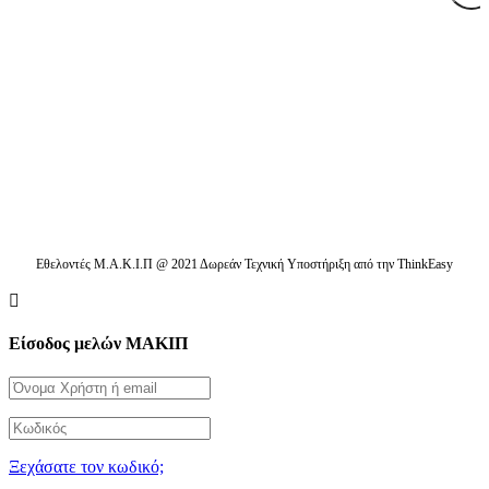
Διαβάστε τα τελευταία μας νέα στο mail σας
Εθελοντές Μ.Α.Κ.Ι.Π @ 2021 Δωρεάν Τεχνική Υποστήριξη από την ThinkEasy
Είσοδος μελών ΜΑΚΙΠ
Ξεχάσατε τον κωδικό;