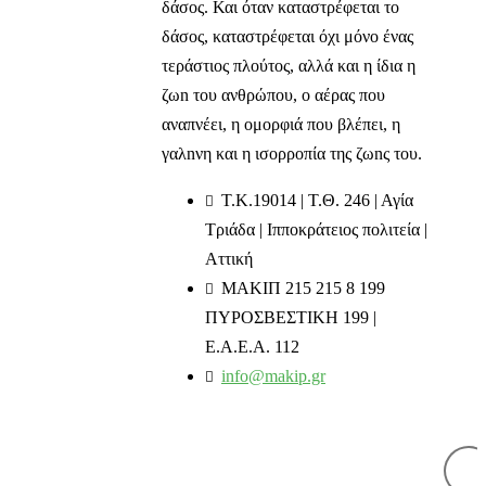
δάσος. Και όταν καταστρέφεται το
δάσος, καταστρέφεται όχι μόνο ένας
τεράστιος πλούτος, αλλά και η ίδια η
ζωn του ανθρώπου, ο αέρας που
αναπνέει, η ομορφιά που βλέπει, η
γαλnνη και η ισορροπία της ζωnς του.
T.K.19014 | Τ.Θ. 246 | Αγία
Τριάδα | Ιπποκράτειος πολιτεία |
Αττική
ΜΑΚΙΠ 215 215 8 199
ΠΥΡΟΣΒΕΣΤΙΚΗ 199 |
Ε.Α.Ε.Α. 112
info@makip.gr
Ενημερωτικά δελτία