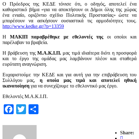
Ο Πρόεδρος της ΚΕΔΕ τόνισε ότι, ο οδηγός, αποτελεί ένα
καθοριστικό βήμα «για να αποκτήσουν οι Δήμοι όλης της χώρας
ένα ενιαίο, οριζόντιο σχέδιο Πολιτικής Προστασίας» ώστε να
μπορέσουν να ασκήσουν ουσιαστικά τις αρμοδιότητες τους.
http://www.kedke.gr/?p=13359
Η
ΜΑΚΙΠ παραβρέθηκε με εθελοντές της
οι οποίοι και
παρέλαβαν τα βραβεία.
Η βράβευση της
Μ.Α.Κ.Ι.Π.
μας τιμά ιδιαίτερα διότι η προσφορά
και το έργο της ομάδας μας λαμβάνουν πλέον και σταθερά
ευρύτατη αναγνώριση.
Ευχαριστούμε την ΚΕΔΕ και για αυτή για την επιβράβευση του
Συλλόγου μας,
η οποία μας τιμά και αποτελεί ηθική
ικανοποίηση
για να συνεχίζουμε το εθελοντικό μας έργο.
Εθελοντές Μ.Α.Κ.Ι.Π.
Facebook
Twitter
Μοιραστείτε
Share: