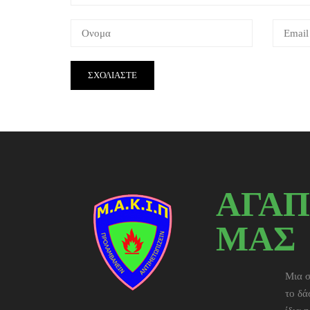
ΑΓΑΠ
ΜΑΣ
Μια σ
το δά