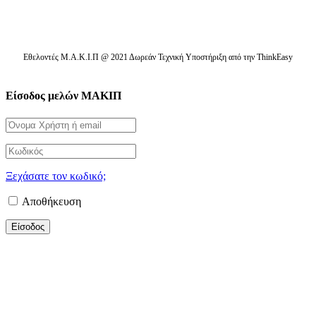
Εθελοντές Μ.Α.Κ.Ι.Π @ 2021 Δωρεάν Τεχνική Υποστήριξη από την ThinkEasy
Είσοδος μελών ΜΑΚΙΠ
Ξεχάσατε τον κωδικό;
Αποθήκευση