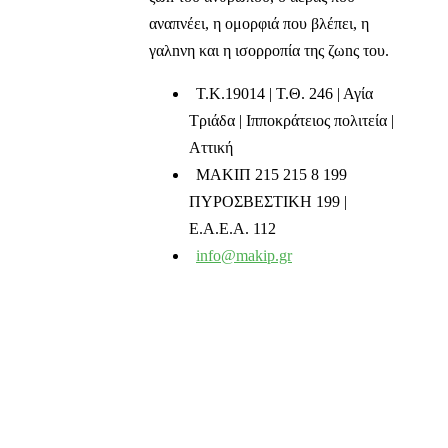
αναπνέει, η ομορφιά που βλέπει, η
γαλnνη και η ισορροπία της ζωnς του.
T.K.19014 | Τ.Θ. 246 | Αγία
Τριάδα | Ιπποκράτειος πολιτεία |
Αττική
ΜΑΚΙΠ 215 215 8 199
ΠΥΡΟΣΒΕΣΤΙΚΗ 199 |
Ε.Α.Ε.Α. 112
info@makip.gr
Ενημερωτικά δελτία
Διαβάστε τα τελευταία μας νέα στο mail σας