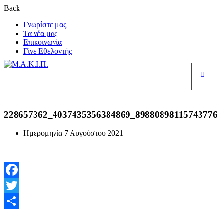
Back
Γνωρίστε μας
Τα νέα μας
Επικοινωνία
Γίνε Εθελοντής
Είσ
228657362_4037435356384869_89880898115743776
Ημερομηνία
7 Αυγούστου 2021
Facebook
Twitter
Μοιραστείτε